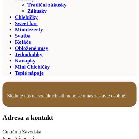
Tradiční zákusky
Zákusky
Chlebíčky
Sweet bar
Minidezerty
Svatba
Koláče
Obložené mísy
Jednohubky
Kanapky
Mini Chlebíčky
Teplé nápoje
Sledujte nás na sociálních sítí, nebo se
u nás
zastavte osobně.
Adresa a kontakt
Cukrárna Závodská
Ivona Závodská