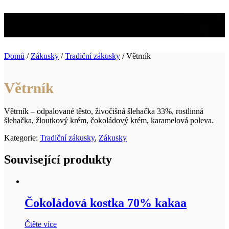
Větrník
Domů
/
Zákusky
/
Tradiční zákusky
/ Větrník
Větrník
Větrník – odpalované těsto, živočišná šlehačka 33%, rostlinná
šlehačka, žloutkový krém, čokoládový krém, karamelová poleva.
Kategorie:
Tradiční zákusky
,
Zákusky
Související produkty
Čokoládová kostka 70% kakaa
Čtěte více