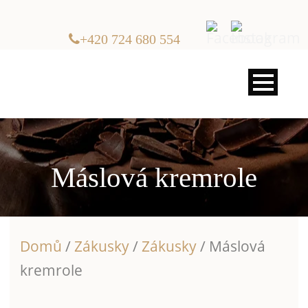
+420 724 680 554
Máslová kremrole
Domů
/
Zákusky
/
Zákusky
/ Máslová
kremrole