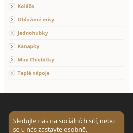
Koláče
Obložené mísy
Jednohubky
Kanapky
Mini Chlebíčky
Teplé nápoje
Sledujte nás na sociálních sítí, nebo
se
u nás
zastavte osobně.