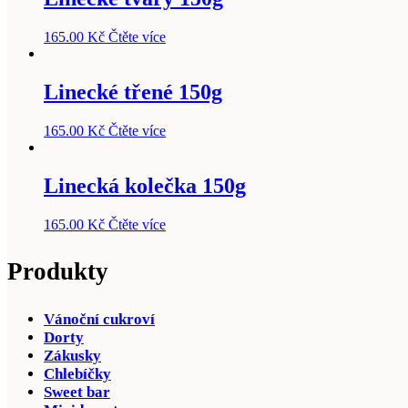
165.00
Kč
Čtěte více
Linecké třené 150g
165.00
Kč
Čtěte více
Linecká kolečka 150g
165.00
Kč
Čtěte více
Produkty
Vánoční cukroví
Dorty
Zákusky
Chlebíčky
Sweet bar