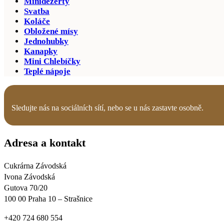
Minidezerty
Svatba
Koláče
Obložené mísy
Jednohubky
Kanapky
Mini Chlebíčky
Teplé nápoje
Sledujte nás na sociálních sítí, nebo se
u nás
zastavte osobně.
Adresa a kontakt
Cukrárna Závodská
Ivona Závodská
Gutova 70/20
100 00 Praha 10 – Strašnice
+420 724 680 554