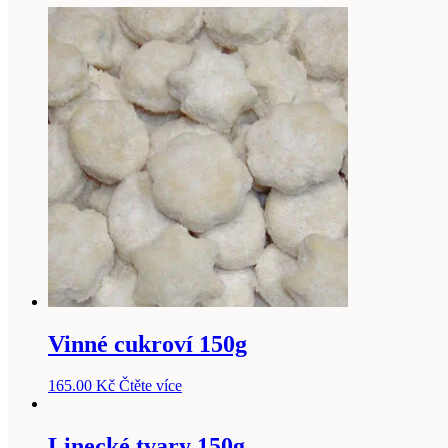
Vinné cukroví 150g
165.00
Kč
Čtěte více
Linecké tvary 150g