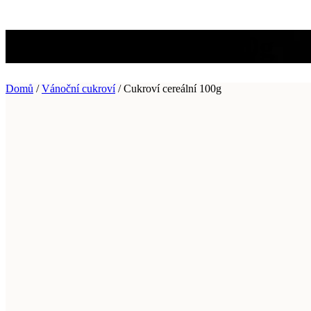
Cukroví cereální 100g
Domů
/
Vánoční cukroví
/ Cukroví cereální 100g