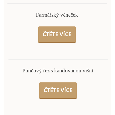
Farmářský věneček
ČTĚTE VÍCE
Punčový řez s kandovanou višní
ČTĚTE VÍCE